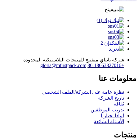
شركة يانتاي ميفينج للمنتجات البلاستيكية المحدودة
gloria@mfirstpack.com
+86-18663827016
معلومات عنا
نظرة عامة على الشركة/الملف الشخصي
تاريخ الشركة
ثقافة
تدريب الموظفين
لماذا تختارنا
الأسئلة الشائعة
منتجات