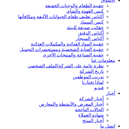
الأسواق
حقيبة الطعام والوجبات الخفيفة
كيس القهوة والشاي
أكياس تغليف طعام الحيوانات الأليفة ومكافآتها
كيس السماد
حقائب صديقة للبيئة
أكياس الدقيق
أكياس السيجار
حقيبة المواد الغذائية والمكملات الغذائية
حقيبة العناية الشخصية ومستحضرات التجميل
حقيبة الصناعة والمنتجات الأخرى
معلومات عنا
نظرة عامة على الشركة/الملف الشخصي
تاريخ الشركة
تدريب الموظفين
لماذا تختارنا
فيديو
أخبار
أخبار الشركة
أخبار المعرض والأنشطة والمعارض
الحالات الناجحة
شهادة العملاء
أخبار المنتج
اتصل بنا