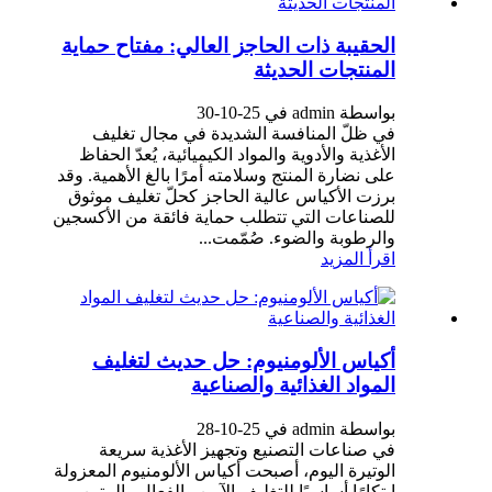
الحقيبة ذات الحاجز العالي: مفتاح حماية
المنتجات الحديثة
بواسطة admin في 25-10-30
في ظلّ المنافسة الشديدة في مجال تغليف
الأغذية والأدوية والمواد الكيميائية، يُعدّ الحفاظ
على نضارة المنتج وسلامته أمرًا بالغ الأهمية. وقد
برزت الأكياس عالية الحاجز كحلّ تغليف موثوق
للصناعات التي تتطلب حماية فائقة من الأكسجين
والرطوبة والضوء. صُمّمت...
اقرأ المزيد
أكياس الألومنيوم: حل حديث لتغليف
المواد الغذائية والصناعية
بواسطة admin في 25-10-28
في صناعات التصنيع وتجهيز الأغذية سريعة
الوتيرة اليوم، أصبحت أكياس الألومنيوم المعزولة
ابتكارًا أساسيًا للتغليف الآمن والفعال والمتين.