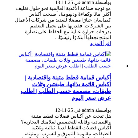
بواسطة admin في 25-11-13
مع توجه صناعة الأغذية العالمية نحو حلول تغليف
أكثر أمانًا وكفاءةً وديمومةً، أصبحت أكياس
كيماسان خيارًا مفضلًا للعديد من شركات الأعمال
بين الشركات. فقدرتها على تحمل التعقيم
بدرجات حرارة عالية مع الحفاظ على نضارة
المنتج تجعلها ابتكارًا رئيسيًا...
اقرأ المزيد
أكياس قمامة قطط متينة واقتصادية |
أكياس قائمة بذاتها، طبقتين وثلاث
طبقات، مصممة حسب الطلب | اطلب
عرض سعر اليوم
بواسطة admin في 25-11-12
هل تبحث عن أكياس فضلات قطط متينة
واقتصادية وقابلة للتخصيص لعلامتك التجارية؟
أكياس فضلات القطط لدينا، ثنائية وثلاثية
الطبقات، مقاومة للتمزق والتسرب، ومتينة،