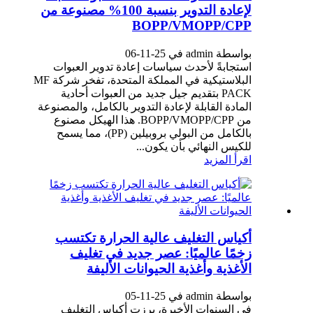
لإعادة التدوير بنسبة 100% مصنوعة من
BOPP/VMOPP/CPP
بواسطة admin في 25-11-06
استجابةً لأحدث سياسات إعادة تدوير العبوات
البلاستيكية في المملكة المتحدة، تفخر شركة MF
PACK بتقديم جيل جديد من العبوات أحادية
المادة القابلة لإعادة التدوير بالكامل، والمصنوعة
من BOPP/VMOPP/CPP. هذا الهيكل مصنوع
بالكامل من البولي بروبيلين (PP)، مما يسمح
للكيس النهائي بأن يكون...
اقرأ المزيد
أكياس التغليف عالية الحرارة تكتسب
زخمًا عالميًا: عصر جديد في تغليف
الأغذية وأغذية الحيوانات الأليفة
بواسطة admin في 25-11-05
في السنوات الأخيرة، برزت أكياس التغليف