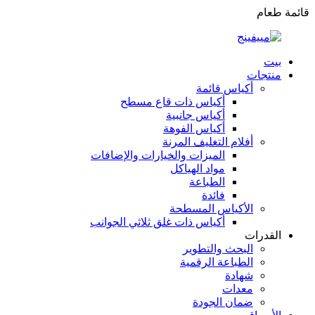
قائمة طعام
بيت
منتجات
أكياس قائمة
أكياس ذات قاع مسطح
أكياس جانبية
أكياس الفوهة
أفلام التغليف المرنة
الميزات والخيارات والإضافات
مواد الهياكل
الطباعة
فائدة
الأكياس المسطحة
أكياس ذات غلق ثلاثي الجوانب
القدرات
البحث والتطوير
الطباعة الرقمية
شهادة
معدات
ضمان الجودة