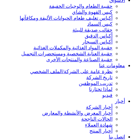
الأسواق
حقيبة الطعام والوجبات الخفيفة
كيس القهوة والشاي
أكياس تغليف طعام الحيوانات الأليفة ومكافآتها
كيس السماد
حقائب صديقة للبيئة
أكياس الدقيق
أكياس السيجار
حقيبة المواد الغذائية والمكملات الغذائية
حقيبة العناية الشخصية ومستحضرات التجميل
حقيبة الصناعة والمنتجات الأخرى
معلومات عنا
نظرة عامة على الشركة/الملف الشخصي
تاريخ الشركة
تدريب الموظفين
لماذا تختارنا
فيديو
أخبار
أخبار الشركة
أخبار المعرض والأنشطة والمعارض
الحالات الناجحة
شهادة العملاء
أخبار المنتج
اتصل بنا