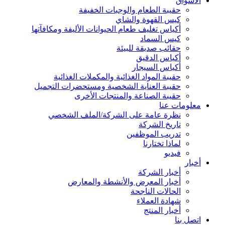
الأسواق
حقيبة الطعام والوجبات الخفيفة
كيس القهوة والشاي
أكياس تغليف طعام الحيوانات الأليفة ومكافآتها
كيس السماد
حقائب صديقة للبيئة
أكياس الدقيق
أكياس السيجار
حقيبة المواد الغذائية والمكملات الغذائية
حقيبة العناية الشخصية ومستحضرات التجميل
حقيبة الصناعة والمنتجات الأخرى
معلومات عنا
نظرة عامة على الشركة/الملف الشخصي
تاريخ الشركة
تدريب الموظفين
لماذا تختارنا
فيديو
أخبار
أخبار الشركة
أخبار المعرض والأنشطة والمعارض
الحالات الناجحة
شهادة العملاء
أخبار المنتج
اتصل بنا