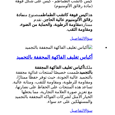
كيس كاتشب الطماطم - كيس على شكل فوهة
(مادة رقائق الألومنيوم)
هذا
كيس فوهة كاتشب الطماطم
مصنوع من
مادة
رقائق الألومنيوم عالية الحاجز
، تقدم
ممتازة
مقاومة الرطوبة، والحماية من الضوء،
ومقاومة الثقب
.
سؤال
التفاصيل
أكياس تغليف الفاكهة المجففة بالتجميد
ملكنا
أكياس تغليف الفاكهة المجففة
بالتجميد
صُممت خصيصًا لمنتجات غذائية مجففة
بالتجميد عالية الجودة، حيث توفر حفظًا ممتازًا،
ومقاومة للرطوبة، ومقاومة للثقب، ومتانة عالية.
تساعد هذه المنتجات على الحفاظ على نضارتها،
مع تعزيز صورة العلامة التجارية، مما يجعلها
الخيار الأمثل لشركات الفواكه المجففة بالتجميد
والمستهلكين على حد سواء.
سؤال
التفاصيل