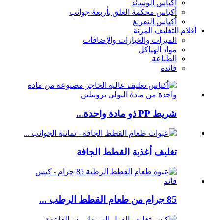
أكياس الوسائد
أكياس محكمة الغلق بأربعة جوانب
أكياس التفريغ
أفلام التغليف المرنة
الميزات والخيارات والإضافات
مواد الهياكل
الطباعة
فائدة
شريط PP ذو مادة واحدة...
تغليف أغذية القطط الجافة
85 جرام من طعام القطط الرطب ...