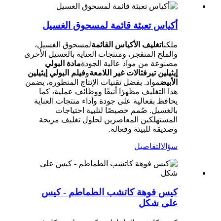
أكياس تعبئة قائمة لمسحوق الغسيل
ملكنا
تغليف الأكياس القائمة
لمسحوق الغسيل،
والملح المتفجر، ومنتجات العناية بالغسيل الأخرى
مصنوعة من مواد عالية الجودة
مادة البولي
إيثيلين تيرفثالات غير اللامعة
و
فيلم البولي إيثيلين
الأبيض
مواد. بفضل تقنيات الإنتاج المتطورة، يضمن
هذا التغليف مظهرًا أنيقًا ووظائف عملية، كما
يحافظ بفعالية على جودة وأداء منتجات العناية
بالغسيل. صُمم خصيصًا لتلبية احتياجات
المستهلكين المعاصرين لحلول تغليف مريحة
وصديقة للبيئة وفعالة.
سؤال
التفاصيل
كيس فوهة كاتشب الطماطم - كيس
على شكل