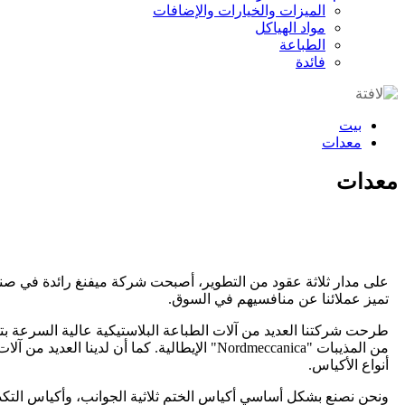
الميزات والخيارات والإضافات
مواد الهياكل
الطباعة
فائدة
بيت
معدات
معدات
على مدار ثلاثة عقود من التطوير، أصبحت شركة ميفنغ رائدة في صناع
تميز عملائنا عن منافسيهم في السوق.
من المذيبات "Nordmeccanica" الإيطالية. كم
أنواع الأكياس.
ونحن نصنع بشكل أساسي أكياس الختم ثلاثية الجوانب، وأكياس التكد