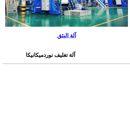
آلة البثق
آلة تغليف نوردميكانيكا