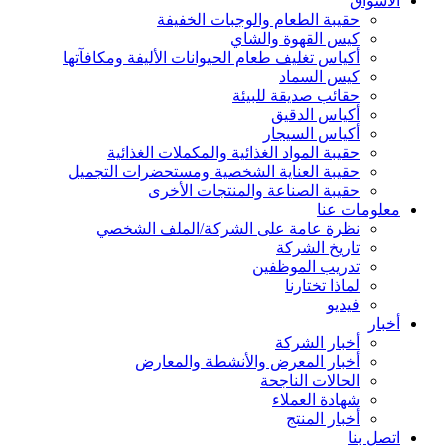
الأسواق
حقيبة الطعام والوجبات الخفيفة
كيس القهوة والشاي
أكياس تغليف طعام الحيوانات الأليفة ومكافآتها
كيس السماد
حقائب صديقة للبيئة
أكياس الدقيق
أكياس السيجار
حقيبة المواد الغذائية والمكملات الغذائية
حقيبة العناية الشخصية ومستحضرات التجميل
حقيبة الصناعة والمنتجات الأخرى
معلومات عنا
نظرة عامة على الشركة/الملف الشخصي
تاريخ الشركة
تدريب الموظفين
لماذا تختارنا
فيديو
أخبار
أخبار الشركة
أخبار المعرض والأنشطة والمعارض
الحالات الناجحة
شهادة العملاء
أخبار المنتج
اتصل بنا