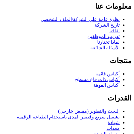
معلومات عنا
نظرة عامة على الشركة/الملف الشخصي
تاريخ الشركة
ثقافة
تدريب الموظفين
لماذا تختارنا
الأسئلة الشائعة
منتجات
أكياس قائمة
أكياس ذات قاع مسطح
أكياس الفوهة
القدرات
البحث والتطوير (مقبض خارجي)
تشغيل سريع وقصير المدى باستخدام الطباعة الرقمية
شهادة
معدات
ضمان الجودة