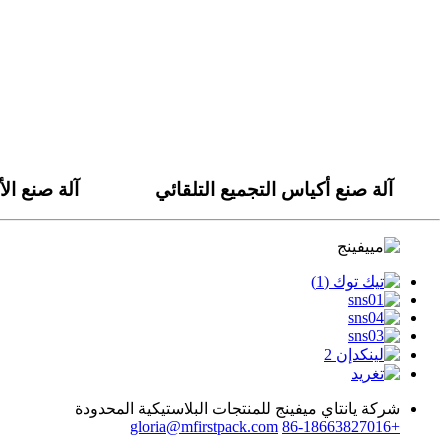
آلة صنع أكياس التجميع التلقائي
آلة صنع ال
شركة يانتاي ميفينج للمنتجات البلاستيكية المحدودة
gloria@mfirstpack.com
+86-18663827016