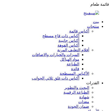
قائمة طعام
بيت
منتجات
أكياس قائمة
أكياس ذات قاع مسطح
أكياس جانبية
أكياس الفوهة
أفلام التغليف المرنة
الميزات والخيارات والإضافات
مواد الهياكل
الطباعة
فائدة
الأكياس المسطحة
أكياس ذات غلق ثلاثي الجوانب
القدرات
البحث والتطوير
الطباعة الرقمية
شهادة
معدات
ضمان الجودة