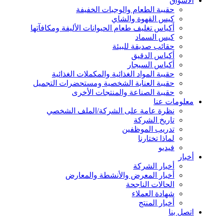
الأسواق
حقيبة الطعام والوجبات الخفيفة
كيس القهوة والشاي
أكياس تغليف طعام الحيوانات الأليفة ومكافآتها
كيس السماد
حقائب صديقة للبيئة
أكياس الدقيق
أكياس السيجار
حقيبة المواد الغذائية والمكملات الغذائية
حقيبة العناية الشخصية ومستحضرات التجميل
حقيبة الصناعة والمنتجات الأخرى
معلومات عنا
نظرة عامة على الشركة/الملف الشخصي
تاريخ الشركة
تدريب الموظفين
لماذا تختارنا
فيديو
أخبار
أخبار الشركة
أخبار المعرض والأنشطة والمعارض
الحالات الناجحة
شهادة العملاء
أخبار المنتج
اتصل بنا