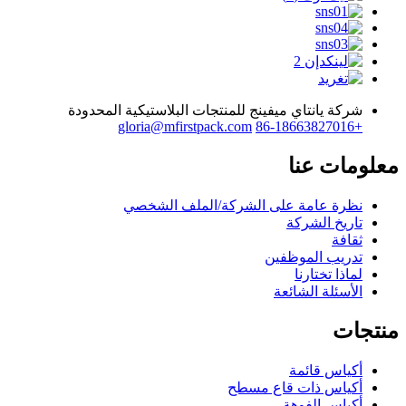
شركة يانتاي ميفينج للمنتجات البلاستيكية المحدودة
gloria@mfirstpack.com
+86-18663827016
معلومات عنا
نظرة عامة على الشركة/الملف الشخصي
تاريخ الشركة
ثقافة
تدريب الموظفين
لماذا تختارنا
الأسئلة الشائعة
منتجات
أكياس قائمة
أكياس ذات قاع مسطح
أكياس الفوهة