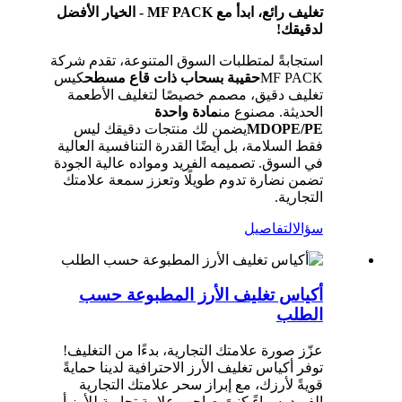
تغليف رائع، ابدأ مع MF PACK - الخيار الأفضل
لدقيقك!
استجابةً لمتطلبات السوق المتنوعة، تقدم شركة
MF PACK
حقيبة بسحاب ذات قاع مسطح
كيس
تغليف دقيق، مصمم خصيصًا لتغليف الأطعمة
الحديثة. مصنوع من
مادة واحدة
MDOPE/PE
يضمن لك منتجات دقيقك ليس
فقط السلامة، بل أيضًا القدرة التنافسية العالية
في السوق. تصميمه الفريد ومواده عالية الجودة
تضمن نضارة تدوم طويلًا وتعزز سمعة علامتك
التجارية.
سؤال
التفاصيل
أكياس تغليف الأرز المطبوعة حسب
الطلب
عزّز صورة علامتك التجارية، بدءًا من التغليف!
توفر أكياس تغليف الأرز الاحترافية لدينا حمايةً
قويةً لأرزك، مع إبراز سحر علامتك التجارية
الفريد. سواءً كنتَ صاحب علامة تجارية للأرز أو