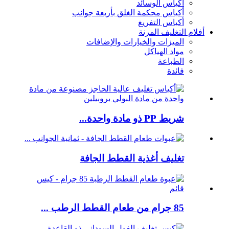
أكياس الوسائد
أكياس محكمة الغلق بأربعة جوانب
أكياس التفريغ
أفلام التغليف المرنة
الميزات والخيارات والإضافات
مواد الهياكل
الطباعة
فائدة
شريط PP ذو مادة واحدة...
تغليف أغذية القطط الجافة
85 جرام من طعام القطط الرطب ...